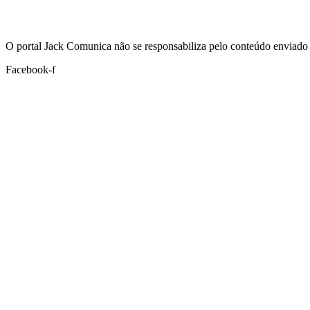
Hoje:
06/08/2026
-
Horário de Brasília:
20:09
O portal Jack Comunica não se responsabiliza pelo conteúdo enviado 
Facebook-f