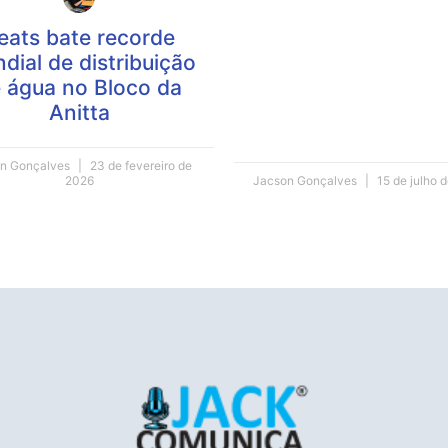
eats bate recorde
dial de distribuição
 água no Bloco da
Anitta
n Gonçalves
23 de fevereiro de
2026
Jacson Gonçalves
15 de julho 