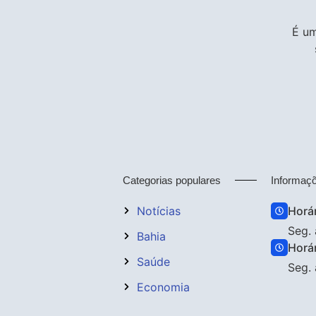
É um
Categorias populares
Informaç
Notícias
Horá
Seg. 
Bahia
Horá
Saúde
Seg. 
Economia