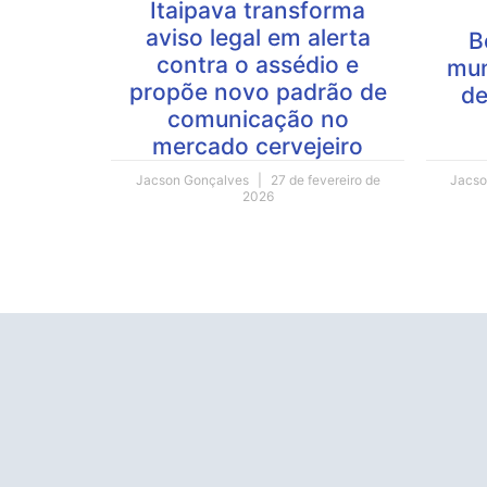
Itaipava transforma
aviso legal em alerta
B
contra o assédio e
mun
propõe novo padrão de
de
comunicação no
mercado cervejeiro
Jacson Gonçalves
27 de fevereiro de
Jacso
2026