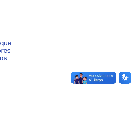
 que
ores
dos