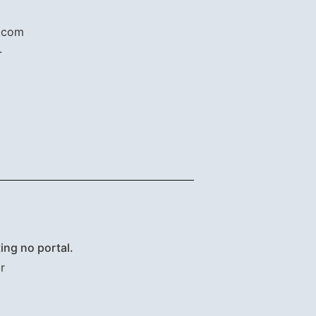
s com
.
ng no portal.
r