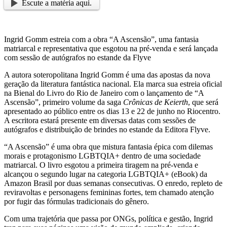
Escute a matéria aqui.
Ingrid Gomm estreia com a obra “A Ascensão”, uma fantasia
matriarcal e representativa que esgotou na pré-venda e será lançada
com sessão de autógrafos no estande da Flyve
A autora soteropolitana Ingrid Gomm é uma das apostas da nova
geração da literatura fantástica nacional. Ela marca sua estreia oficial
na Bienal do Livro do Rio de Janeiro com o lançamento de “A
Ascensão”, primeiro volume da saga
Crônicas de Keierth
, que será
apresentado ao público entre os dias 13 e 22 de junho no Riocentro.
A escritora estará presente em diversas datas com sessões de
autógrafos e distribuição de brindes no estande da Editora Flyve.
“A Ascensão” é uma obra que mistura fantasia épica com dilemas
morais e protagonismo LGBTQIA+ dentro de uma sociedade
matriarcal. O livro esgotou a primeira tiragem na pré-venda e
alcançou o segundo lugar na categoria LGBTQIA+ (eBook) da
Amazon Brasil por duas semanas consecutivas. O enredo, repleto de
reviravoltas e personagens femininas fortes, tem chamado atenção
por fugir das fórmulas tradicionais do gênero.
Com uma trajetória que passa por ONGs, política e gestão, Ingrid