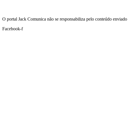
Hoje:
08/08/2026
-
Horário de Brasília:
00:20
O portal Jack Comunica não se responsabiliza pelo conteúdo enviado 
Facebook-f