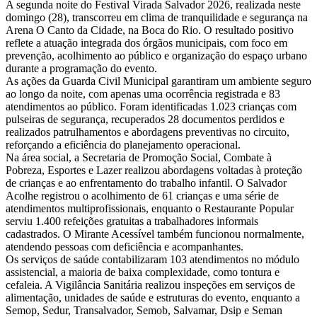
A segunda noite do Festival Virada Salvador 2026, realizada neste
domingo (28), transcorreu em clima de tranquilidade e segurança na
Arena O Canto da Cidade, na Boca do Rio. O resultado positivo
reflete a atuação integrada dos órgãos municipais, com foco em
prevenção, acolhimento ao público e organização do espaço urbano
durante a programação do evento.
As ações da Guarda Civil Municipal garantiram um ambiente seguro
ao longo da noite, com apenas uma ocorrência registrada e 83
atendimentos ao público. Foram identificadas 1.023 crianças com
pulseiras de segurança, recuperados 28 documentos perdidos e
realizados patrulhamentos e abordagens preventivas no circuito,
reforçando a eficiência do planejamento operacional.
Na área social, a Secretaria de Promoção Social, Combate à
Pobreza, Esportes e Lazer realizou abordagens voltadas à proteção
de crianças e ao enfrentamento do trabalho infantil. O Salvador
Acolhe registrou o acolhimento de 61 crianças e uma série de
atendimentos multiprofissionais, enquanto o Restaurante Popular
serviu 1.400 refeições gratuitas a trabalhadores informais
cadastrados. O Mirante Acessível também funcionou normalmente,
atendendo pessoas com deficiência e acompanhantes.
Os serviços de saúde contabilizaram 103 atendimentos no módulo
assistencial, a maioria de baixa complexidade, como tontura e
cefaleia. A Vigilância Sanitária realizou inspeções em serviços de
alimentação, unidades de saúde e estruturas do evento, enquanto a
Semop, Sedur, Transalvador, Semob, Salvamar, Dsip e Seman