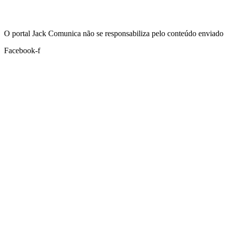
Hoje:
07/08/2026
-
Horário de Brasília:
03:56
O portal Jack Comunica não se responsabiliza pelo conteúdo enviado 
Facebook-f