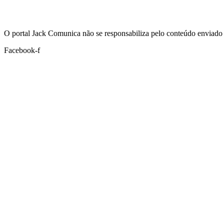
Hoje:
09/08/2026
-
Horário de Brasília:
10:48
O portal Jack Comunica não se responsabiliza pelo conteúdo enviado 
Facebook-f