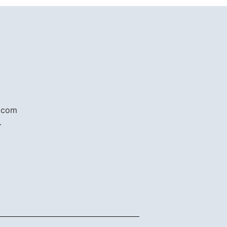
s com
.