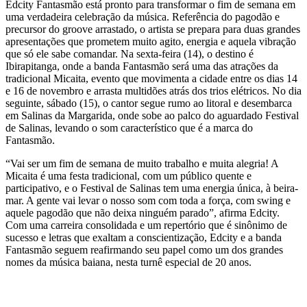
Edcity Fantasmão está pronto para transformar o fim de semana em
uma verdadeira celebração da música. Referência do pagodão e
precursor do groove arrastado, o artista se prepara para duas grandes
apresentações que prometem muito agito, energia e aquela vibração
que só ele sabe comandar. Na sexta-feira (14), o destino é
Ibirapitanga, onde a banda Fantasmão será uma das atrações da
tradicional Micaita, evento que movimenta a cidade entre os dias 14
e 16 de novembro e arrasta multidões atrás dos trios elétricos. No dia
seguinte, sábado (15), o cantor segue rumo ao litoral e desembarca
em Salinas da Margarida, onde sobe ao palco do aguardado Festival
de Salinas, levando o som característico que é a marca do
Fantasmão.
“Vai ser um fim de semana de muito trabalho e muita alegria! A
Micaita é uma festa tradicional, com um público quente e
participativo, e o Festival de Salinas tem uma energia única, à beira-
mar. A gente vai levar o nosso som com toda a força, com swing e
aquele pagodão que não deixa ninguém parado”, afirma Edcity.
Com uma carreira consolidada e um repertório que é sinônimo de
sucesso e letras que exaltam a conscientização, Edcity e a banda
Fantasmão seguem reafirmando seu papel como um dos grandes
nomes da música baiana, nesta turnê especial de 20 anos.