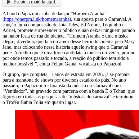
Escute a matéria aqui.
A banda Papazoni acaba de lançar “Homem Aranha”
(
https://onerpm.link/homemaranha
), sua aposta para o Carnaval. A
canção, uma composição de Jota Teles, Ed Nobre, Toquinho e
Adriel, promete surpreender o público e não deixar ninguém parado
na maior festa de rua do planeta. “Homem Aranha é uma música
alegre, divertida, que fala do amor desse herói do cinema pela Mary
Jane, mas colocando nessa história aquele swing que o Carnaval
pede. Acredito que é uma forte candidata à música do verão, porque
por onde temos passado e tocado, a reação do público tem sido a
melhor possível!”, conta Felipe Gama, vocalista do Papazoni.
O grupo, que completa 11 anos de estrada em 2026, já se prepara
para a maratona de shows por diversos estados do país. No ano
passado, o Papazoni foi finalista da música do Carnaval com
“Ventilador”, hit gravado com parceria com a banda É o Tchan, que
figurou em todas as pesquisas de “músicas do carnaval” e terminou
o Troféu Bahia Folia em quarto lugar.