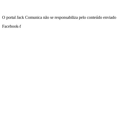
Hoje:
06/08/2026
-
Horário de Brasília:
20:54
O portal Jack Comunica não se responsabiliza pelo conteúdo enviado 
Facebook-f