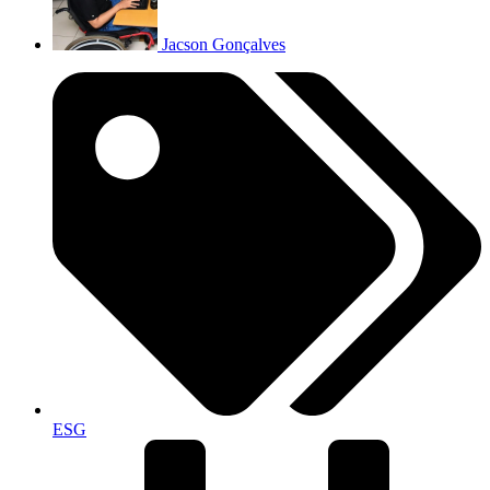
Jacson Gonçalves
ESG