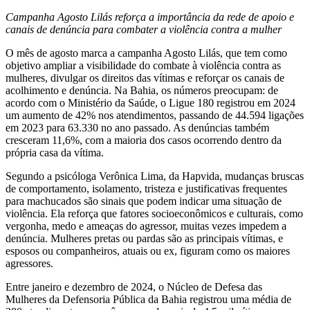
Campanha Agosto Lilás reforça a importância da rede de apoio e
canais de denúncia para combater a violência contra a mulher
O mês de agosto marca a campanha Agosto Lilás, que tem como
objetivo ampliar a visibilidade do combate à violência contra as
mulheres, divulgar os direitos das vítimas e reforçar os canais de
acolhimento e denúncia. Na Bahia, os números preocupam: de
acordo com o Ministério da Saúde, o Ligue 180 registrou em 2024
um aumento de 42% nos atendimentos, passando de 44.594 ligações
em 2023 para 63.330 no ano passado. As denúncias também
cresceram 11,6%, com a maioria dos casos ocorrendo dentro da
própria casa da vítima.
Segundo a psicóloga Verônica Lima, da Hapvida, mudanças bruscas
de comportamento, isolamento, tristeza e justificativas frequentes
para machucados são sinais que podem indicar uma situação de
violência. Ela reforça que fatores socioeconômicos e culturais, como
vergonha, medo e ameaças do agressor, muitas vezes impedem a
denúncia. Mulheres pretas ou pardas são as principais vítimas, e
esposos ou companheiros, atuais ou ex, figuram como os maiores
agressores.
Entre janeiro e dezembro de 2024, o Núcleo de Defesa das
Mulheres da Defensoria Pública da Bahia registrou uma média de