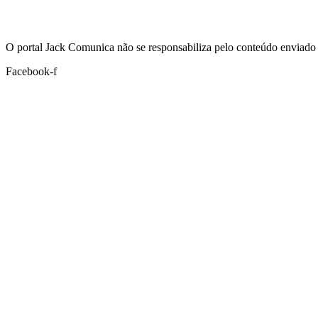
Hoje:
06/08/2026
-
Horário de Brasília:
02:45
O portal Jack Comunica não se responsabiliza pelo conteúdo enviado 
Facebook-f