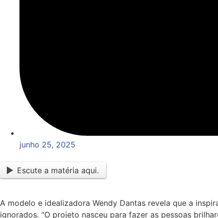
junho 25, 2025
Escute a matéria aqui.
A modelo e idealizadora Wendy Dantas revela que a inspira
ignorados. “O projeto nasceu para fazer as pessoas bril