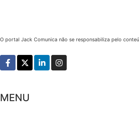
Hoje:
06/08/2026
-
Horário de Brasília:
13:11
O portal Jack Comunica não se responsabiliza pelo conteú
MENU