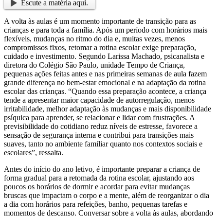
Escute a matéria aqui.
A volta às aulas é um momento importante de transição para as
crianças e para toda a família. Após um período com horários mais
flexíveis, mudanças no ritmo do dia e, muitas vezes, menos
compromissos fixos, retomar a rotina escolar exige preparação,
cuidado e investimento. Segundo Larissa Machado, psicanalista e
diretora do Colégio São Paulo, unidade Tempo de Criança,
pequenas ações feitas antes e nas primeiras semanas de aula fazem
grande diferença no bem-estar emocional e na adaptação da rotina
escolar das crianças. “Quando essa preparação acontece, a criança
tende a apresentar maior capacidade de autorregulação, menos
irritabilidade, melhor adaptação às mudanças e mais disponibilidade
psíquica para aprender, se relacionar e lidar com frustrações. A
previsibilidade do cotidiano reduz níveis de estresse, favorece a
sensação de segurança interna e contribui para transições mais
suaves, tanto no ambiente familiar quanto nos contextos sociais e
escolares”, ressalta.
Antes do início do ano letivo, é importante preparar a criança de
forma gradual para a retomada da rotina escolar, ajustando aos
poucos os horários de dormir e acordar para evitar mudanças
bruscas que impactam o corpo e a mente, além de reorganizar o dia
a dia com horários para refeições, banho, pequenas tarefas e
momentos de descanso. Conversar sobre a volta às aulas, abordando