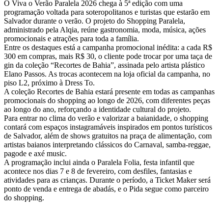
O Viva o Verão Paralela 2026 chega à 5ª edição com uma
programação voltada para soteropolitanos e turistas que estarão em
Salvador durante o verão. O projeto do Shopping Paralela,
administrado pela Alqia, reúne gastronomia, moda, música, ações
promocionais e atrações para toda a família.
Entre os destaques está a campanha promocional inédita: a cada R$
300 em compras, mais R$ 30, o cliente pode trocar por uma taça de
gin da coleção “Recortes de Bahia”, assinada pelo artista plástico
Elano Passos. As trocas acontecem na loja oficial da campanha, no
piso L2, próximo à Dress To.
A coleção Recortes de Bahia estará presente em todas as campanhas
promocionais do shopping ao longo de 2026, com diferentes peças
ao longo do ano, reforçando a identidade cultural do projeto.
Para entrar no clima do verão e valorizar a baianidade, o shopping
contará com espaços instagramáveis inspirados em pontos turísticos
de Salvador, além de shows gratuitos na praça de alimentação, com
artistas baianos interpretando clássicos do Carnaval, samba-reggae,
pagode e axé music.
A programação inclui ainda o Paralela Folia, festa infantil que
acontece nos dias 7 e 8 de fevereiro, com desfiles, fantasias e
atividades para as crianças. Durante o período, a Ticket Maker será
ponto de venda e entrega de abadás, e o Pida segue como parceiro
do shopping.