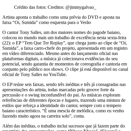
Crédito das fotos: Creditos: @jimmygalvao_
Artista aponta o trabalho como uma prévia do DVD e aposta na
faixa “Oi, Sumida” como esquenta para o Verão
O cantor Tony Salles, um dos maiores nomes do pagode baiano,
colocou no mundo mais um trabalho de excelência nesta sexta-feira
(22): o EP “Tem Que Ter Replay”, que chega junto ao clipe de “Oi,
Sumida”, a faixa carro-chefe do projeto, apresentada em um registro
em vídeo diferenciado. Mesmo antes do lançamento oficial nas
plataformas digitais, a música já colecionava evidências do seu
potencial, sendo garantia de momentos de coreografia e cantoria em
conjunto pelo público nos shows. O clipe já está disponível no canal
oficial de Tony Salles no YouTube.
O EP reúne seis faixas, sendo três inéditas e três já consagradas nas
apresentações do artista, todas marcadas pelo groove forte da
percussão e o swing inconfundível do pai. As músicas exploram
referências de diferentes épocas e lugares, trazendo uma mistura de
estilos que reforça a identidade do cantor, sempre com o tempero
baiano característico. “É uma mescla de melódica, como eu venho
fazendo muito agora na carreira solo”, conta.
Além das inéditas, o trabalho inclui sucessos que já fazem parte do