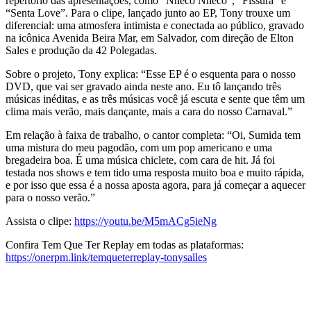
repertório das apresentações, como “Nheco Nheco”, “Fissura” e
“Senta Love”. Para o clipe, lançado junto ao EP, Tony trouxe um
diferencial: uma atmosfera intimista e conectada ao público, gravado
na icônica Avenida Beira Mar, em Salvador, com direção de Elton
Sales e produção da 42 Polegadas.
Sobre o projeto, Tony explica: “Esse EP é o esquenta para o nosso
DVD, que vai ser gravado ainda neste ano. Eu tô lançando três
músicas inéditas, e as três músicas você já escuta e sente que têm um
clima mais verão, mais dançante, mais a cara do nosso Carnaval.”
Em relação à faixa de trabalho, o cantor completa: “Oi, Sumida tem
uma mistura do meu pagodão, com um pop americano e uma
bregadeira boa. É uma música chiclete, com cara de hit. Já foi
testada nos shows e tem tido uma resposta muito boa e muito rápida,
e por isso que essa é a nossa aposta agora, para já começar a aquecer
para o nosso verão.”
Assista o clipe:
https://youtu.be/M5mACg5ieNg
Confira Tem Que Ter Replay em todas as plataformas:
https://onerpm.link/temqueterreplay-tonysalles