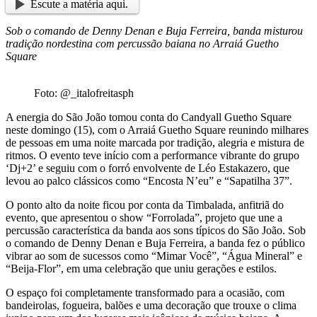
Escute a matéria aqui.
Sob o comando de Denny Denan e Buja Ferreira, banda misturou
tradição nordestina com percussão baiana no Arraiá Guetho
Square
Foto: @_italofreitasph
A energia do São João tomou conta do Candyall Guetho Square
neste domingo (15), com o Arraiá Guetho Square reunindo milhares
de pessoas em uma noite marcada por tradição, alegria e mistura de
ritmos. O evento teve início com a performance vibrante do grupo
‘Dj+2’ e seguiu com o forró envolvente de Léo Estakazero, que
levou ao palco clássicos como “Encosta N’eu” e “Sapatilha 37”.
O ponto alto da noite ficou por conta da Timbalada, anfitriã do
evento, que apresentou o show “Forrolada”, projeto que une a
percussão característica da banda aos sons típicos do São João. Sob
o comando de Denny Denan e Buja Ferreira, a banda fez o público
vibrar ao som de sucessos como “Mimar Você”, “Água Mineral” e
“Beija-Flor”, em uma celebração que uniu gerações e estilos.
O espaço foi completamente transformado para a ocasião, com
bandeirolas, fogueira, balões e uma decoração que trouxe o clima