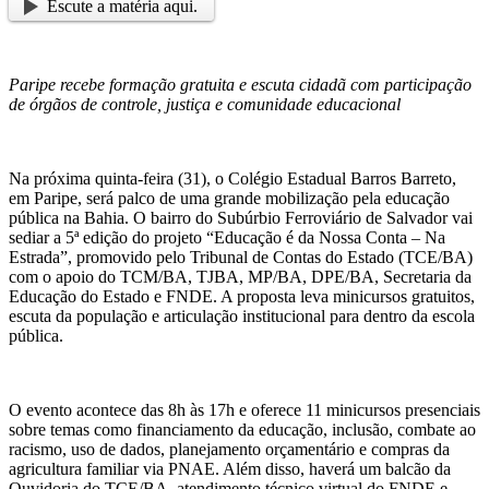
Escute a matéria aqui.
Paripe recebe formação gratuita e escuta cidadã com participação
de órgãos de controle, justiça e comunidade educacional
Na próxima quinta-feira (31), o Colégio Estadual Barros Barreto,
em Paripe, será palco de uma grande mobilização pela educação
pública na Bahia. O bairro do Subúrbio Ferroviário de Salvador vai
sediar a 5ª edição do projeto “Educação é da Nossa Conta – Na
Estrada”, promovido pelo Tribunal de Contas do Estado (TCE/BA)
com o apoio do TCM/BA, TJBA, MP/BA, DPE/BA, Secretaria da
Educação do Estado e FNDE. A proposta leva minicursos gratuitos,
escuta da população e articulação institucional para dentro da escola
pública.
O evento acontece das 8h às 17h e oferece 11 minicursos presenciais
sobre temas como financiamento da educação, inclusão, combate ao
racismo, uso de dados, planejamento orçamentário e compras da
agricultura familiar via PNAE. Além disso, haverá um balcão da
Ouvidoria do TCE/BA, atendimento técnico virtual do FNDE e