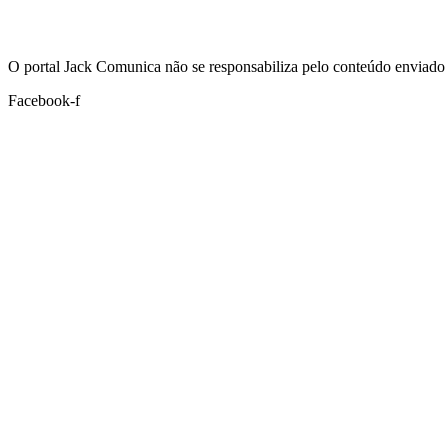
Hoje:
07/08/2026
-
Horário de Brasília:
17:51
O portal Jack Comunica não se responsabiliza pelo conteúdo enviado 
Facebook-f