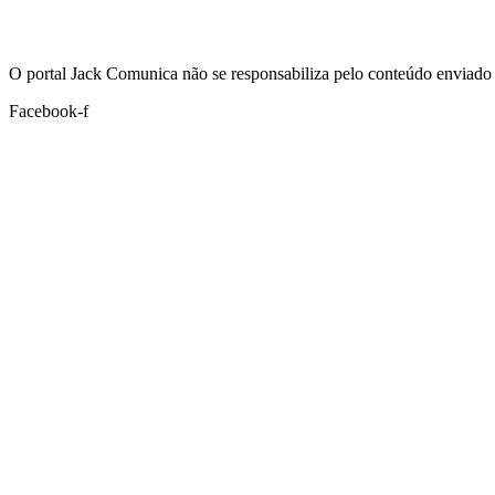
Hoje:
09/08/2026
-
Horário de Brasília:
09:40
O portal Jack Comunica não se responsabiliza pelo conteúdo enviado 
Facebook-f