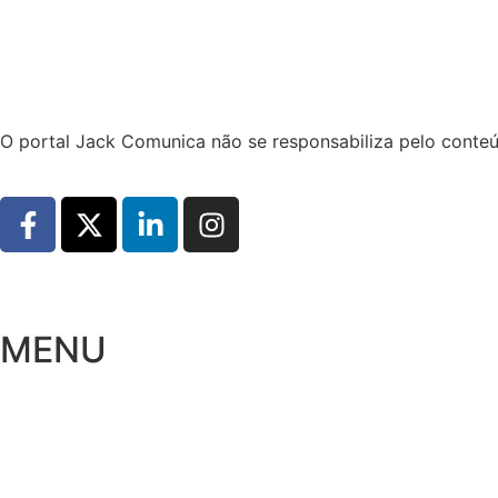
Hoje:
07/08/2026
-
Horário de Brasília:
02:45
O portal Jack Comunica não se responsabiliza pelo conteú
MENU