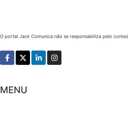
Hoje:
09/08/2026
-
Horário de Brasília:
09:52
O portal Jack Comunica não se responsabiliza pelo conteú
MENU