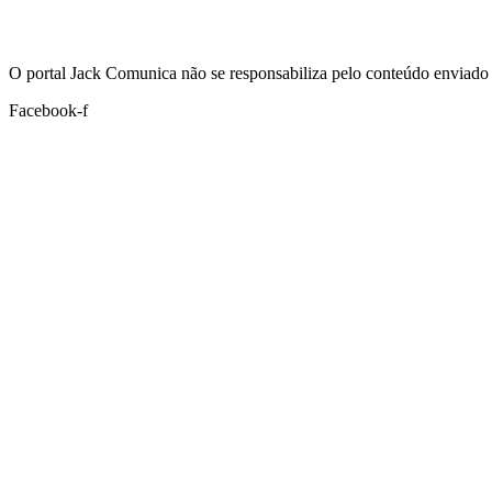
Hoje:
07/08/2026
-
Horário de Brasília:
02:54
O portal Jack Comunica não se responsabiliza pelo conteúdo enviado 
Facebook-f