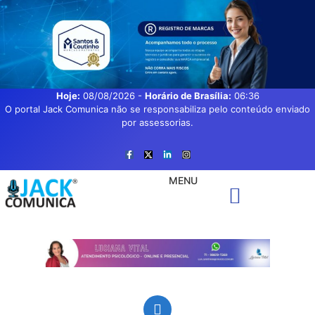
Hoje:
08/08/2026
-
Horário de Brasília:
06:36
O portal Jack Comunica não se responsabiliza pelo conteúdo enviado
por assessorias.
MENU