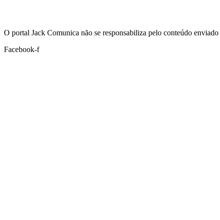
Hoje:
09/08/2026
-
Horário de Brasília:
11:00
O portal Jack Comunica não se responsabiliza pelo conteúdo enviado 
Facebook-f