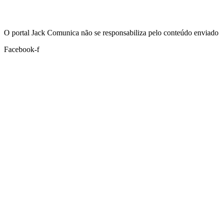
Hoje:
08/08/2026
-
Horário de Brasília:
14:31
O portal Jack Comunica não se responsabiliza pelo conteúdo enviado 
Facebook-f