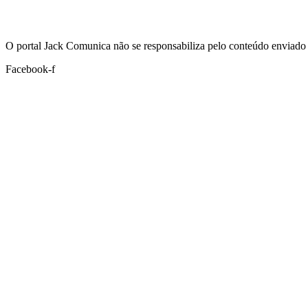
Hoje:
08/08/2026
-
Horário de Brasília:
09:47
O portal Jack Comunica não se responsabiliza pelo conteúdo enviado 
Facebook-f