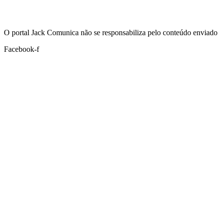
Hoje:
06/08/2026
-
Horário de Brasília:
08:30
O portal Jack Comunica não se responsabiliza pelo conteúdo enviado 
Facebook-f