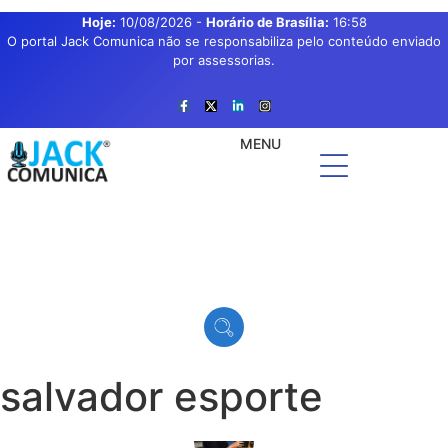
Hoje:
10/08/2026
-
Horário de Brasília:
16:58
O portal Jack Comunica não se responsabiliza pelo conteúdo enviado
por assessorias.
MENU
salvador esporte