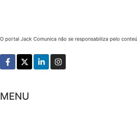
Hoje:
06/08/2026
-
Horário de Brasília:
12:19
O portal Jack Comunica não se responsabiliza pelo conteú
MENU