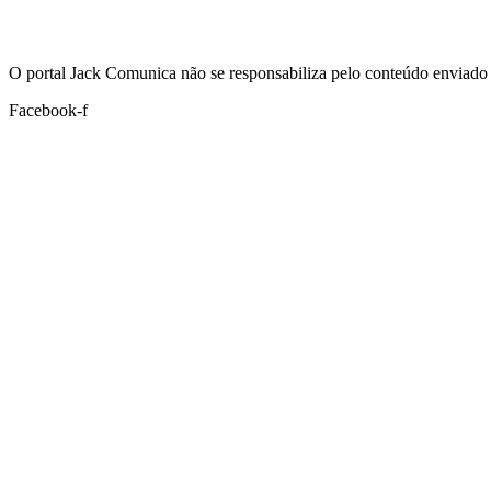
Hoje:
06/08/2026
-
Horário de Brasília:
10:33
O portal Jack Comunica não se responsabiliza pelo conteúdo enviado 
Facebook-f