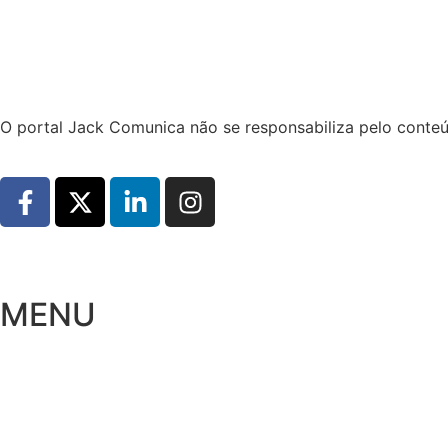
Hoje:
06/08/2026
-
Horário de Brasília:
19:20
O portal Jack Comunica não se responsabiliza pelo conteú
MENU