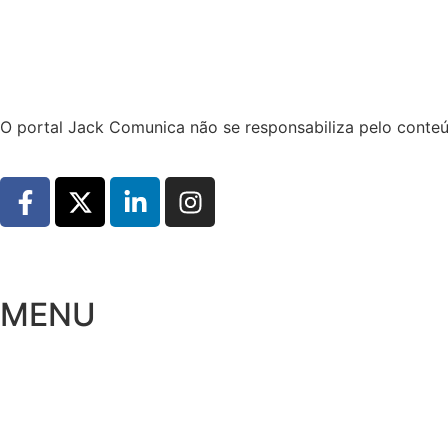
Hoje:
06/08/2026
-
Horário de Brasília:
07:28
O portal Jack Comunica não se responsabiliza pelo conteú
MENU