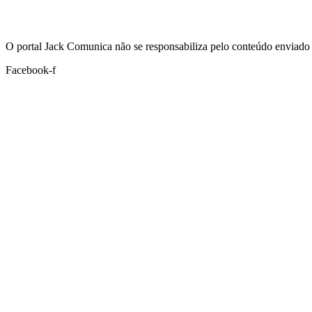
Hoje:
07/08/2026
-
Horário de Brasília:
09:47
O portal Jack Comunica não se responsabiliza pelo conteúdo enviado 
Facebook-f