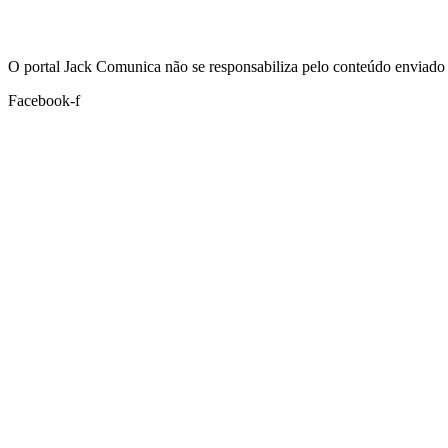
Hoje:
06/08/2026
-
Horário de Brasília:
11:16
O portal Jack Comunica não se responsabiliza pelo conteúdo enviado 
Facebook-f