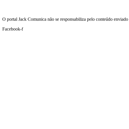
Hoje:
07/08/2026
-
Horário de Brasília:
11:58
O portal Jack Comunica não se responsabiliza pelo conteúdo enviado 
Facebook-f