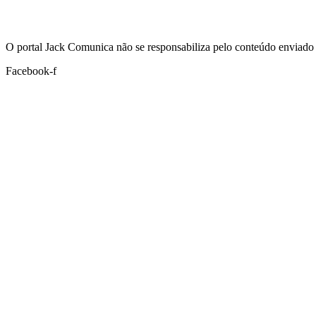
Hoje:
06/08/2026
-
Horário de Brasília:
20:50
O portal Jack Comunica não se responsabiliza pelo conteúdo enviado 
Facebook-f