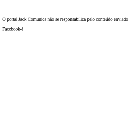
Hoje:
07/08/2026
-
Horário de Brasília:
18:57
O portal Jack Comunica não se responsabiliza pelo conteúdo enviado 
Facebook-f