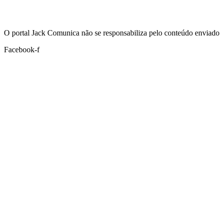
Hoje:
08/08/2026
-
Horário de Brasília:
00:44
O portal Jack Comunica não se responsabiliza pelo conteúdo enviado 
Facebook-f