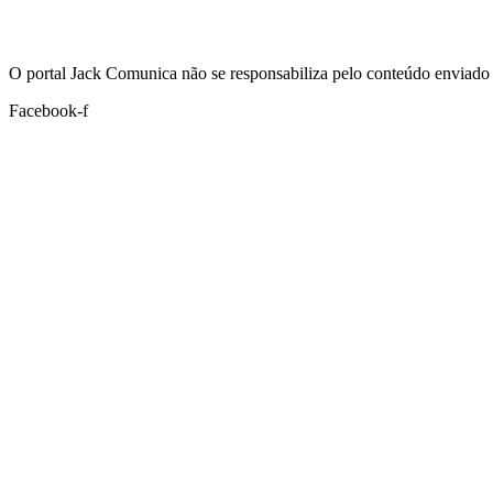
Hoje:
08/08/2026
-
Horário de Brasília:
04:41
O portal Jack Comunica não se responsabiliza pelo conteúdo enviado 
Facebook-f