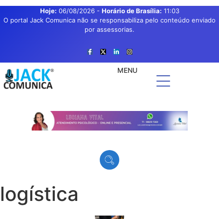
Hoje:
06/08/2026
-
Horário de Brasília:
11:03
O portal Jack Comunica não se responsabiliza pelo conteúdo enviado
por assessorias.
MENU
logística