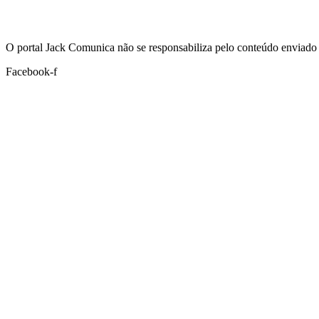
Hoje:
07/08/2026
-
Horário de Brasília:
20:00
O portal Jack Comunica não se responsabiliza pelo conteúdo enviado 
Facebook-f