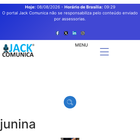
Hoje:
08/08/2026
-
Horário de Brasília:
09:29
O portal Jack Comunica não se responsabiliza pelo conteúdo enviado
por assessorias.
MENU
junina