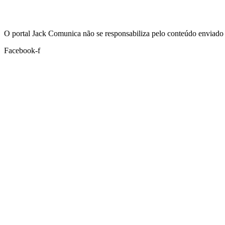
Hoje:
07/08/2026
-
Horário de Brasília:
15:04
O portal Jack Comunica não se responsabiliza pelo conteúdo enviado 
Facebook-f