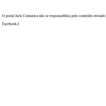
Hoje:
08/08/2026
-
Horário de Brasília:
09:01
O portal Jack Comunica não se responsabiliza pelo conteúdo enviado 
Facebook-f