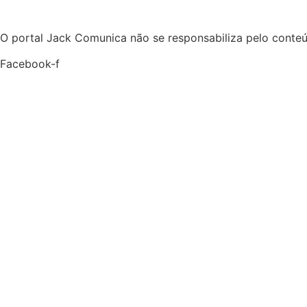
Hoje:
08/08/2026
-
Horário de Brasília:
03:46
O portal Jack Comunica não se responsabiliza pelo conteú
Facebook-f