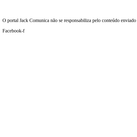
Hoje:
06/08/2026
-
Horário de Brasília:
20:04
O portal Jack Comunica não se responsabiliza pelo conteúdo enviado 
Facebook-f