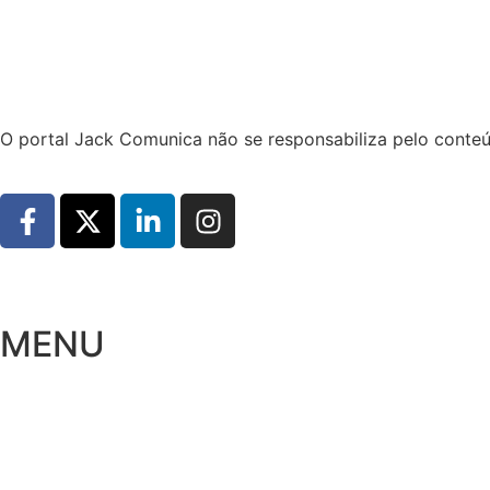
Hoje:
07/08/2026
-
Horário de Brasília:
05:31
O portal Jack Comunica não se responsabiliza pelo conteú
MENU